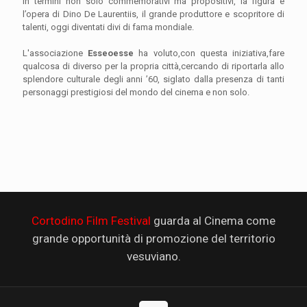
in termini non solo commemorativi ma propositivi, la figura e
l’opera di Dino De Laurentiis, il grande produttore e scopritore di
talenti, oggi diventati divi di fama mondiale.
L'associazione
Esseoesse
ha voluto,con questa iniziativa,fare
qualcosa di diverso per la propria città,cercando di riportarla allo
splendore culturale degli anni ’60, siglato dalla presenza di tanti
personaggi prestigiosi del mondo del cinema e non solo.
Cortodino Film Festival
guarda al Cinema come
grande opportunità di promozione del territorio
vesuviano.