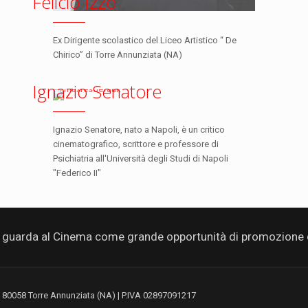
Felicio Izzo
Ex Dirigente scolastico del Liceo Artistico “ De
Chirico” di Torre Annunziata (NA)
Ignazio Senatore
Ignazio Senatore, nato a Napoli, è un critico
cinematografico, scrittore e professore di
Psichiatria all'Università degli Studi di Napoli
"Federico II"
guarda al Cinema come grande opportunità di promozione de
| 80058 Torre Annunziata (NA) | P.IVA 02897091217