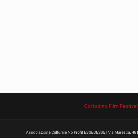
Cortodino Film Festival
Associazione Culturale No Profit ESSEOESSE | Via Maresca, 48 