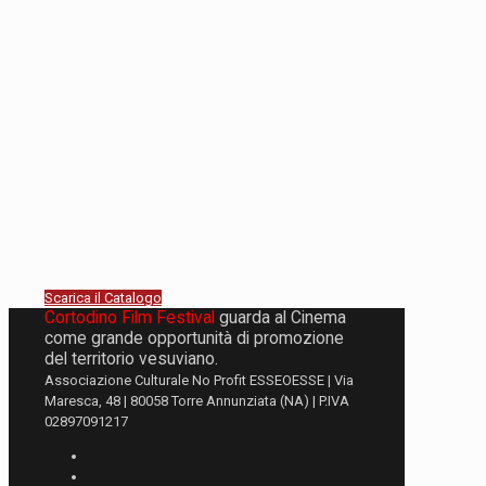
Scarica il Catalogo
Cortodino Film Festival
guarda al Cinema
come grande opportunità di promozione
del territorio vesuviano.
Associazione Culturale No Profit ESSEOESSE | Via
Maresca, 48 | 80058 Torre Annunziata (NA) | P.IVA
02897091217