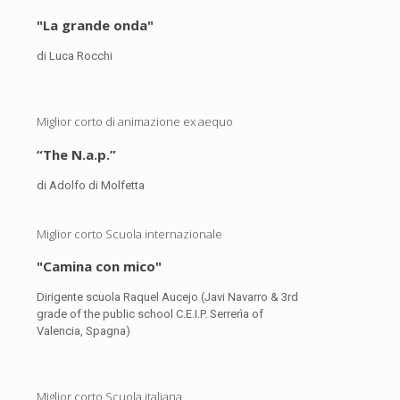
"La grande onda"
di Luca Rocchi
Miglior corto di animazione ex aequo
“The N.a.p.”
di Adolfo di Molfetta
Miglior corto Scuola internazionale
"Camina con mico"
Dirigente scuola Raquel Aucejo (Javi Navarro & 3rd
grade of the public school C.E.I.P. Serrerìa of
Valencia, Spagna)
Miglior corto Scuola italiana