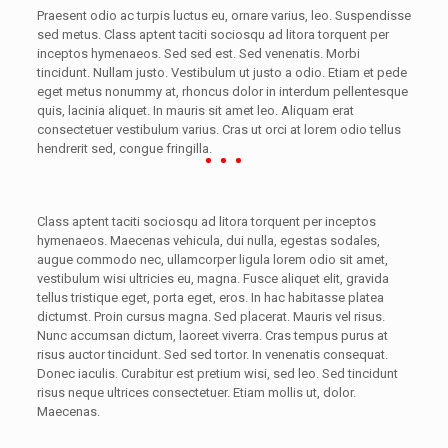
Praesent odio ac turpis luctus eu, ornare varius, leo. Suspendisse
sed metus. Class aptent taciti sociosqu ad litora torquent per
inceptos hymenaeos. Sed sed est. Sed venenatis. Morbi
tincidunt. Nullam justo. Vestibulum ut justo a odio. Etiam et pede
eget metus nonummy at, rhoncus dolor in interdum pellentesque
quis, lacinia aliquet. In mauris sit amet leo. Aliquam erat
consectetuer vestibulum varius. Cras ut orci at lorem odio tellus
hendrerit sed, congue fringilla.
Class aptent taciti sociosqu ad litora torquent per inceptos
hymenaeos. Maecenas vehicula, dui nulla, egestas sodales,
augue commodo nec, ullamcorper ligula lorem odio sit amet,
vestibulum wisi ultricies eu, magna. Fusce aliquet elit, gravida
tellus tristique eget, porta eget, eros. In hac habitasse platea
dictumst. Proin cursus magna. Sed placerat. Mauris vel risus.
Nunc accumsan dictum, laoreet viverra. Cras tempus purus at
risus auctor tincidunt. Sed sed tortor. In venenatis consequat.
Donec iaculis. Curabitur est pretium wisi, sed leo. Sed tincidunt
risus neque ultrices consectetuer. Etiam mollis ut, dolor.
Maecenas.